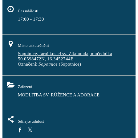
Čas události
17:00 - 17:30
Místo uskutečnění
Sopotnice, farní kostel sv. Zikmunda, mučedníka
50.0598472N, 16.3452744E
Označení:
Sopotnice
(Sopotnice)
Zařazení
MODLITBA SV. RŮŽENCE A ADORACE 
Sdílejte událost