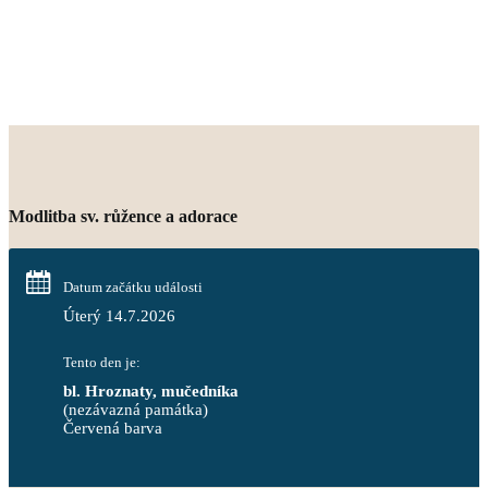
Modlitba sv. růžence a adorace
Datum začátku události
Úterý 14.7.2026
Tento den je:
bl. Hroznaty, mučedníka
(nezávazná památka)
Červená barva                                                                     