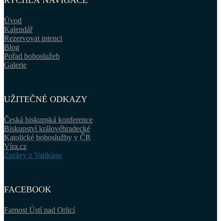
RYCHLÁ NAVIGACE
Úvod
Kalendář
Rezervovat intenci
Blog
Pořad bohoslužeb
Galerie
UŽITEČNÉ ODKAZY
Česká biskupská konference
Biskupství královéhradecké
Katolické bohoslužby v ČR
Víra.cz
Zprávy z Vatikánu
FACEBOOK
Farnost Ústí nad Orlicí