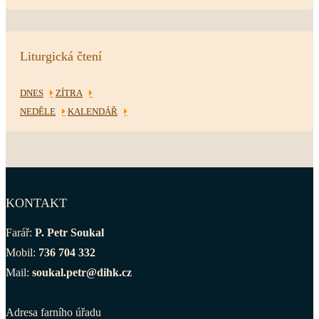
Liturgická čtení
DNES
ZÍTRA
NEDĚLE
KALENDÁŘ
KONTAKT
Farář:
P. Petr Soukal
Mobil:
736 704 332
Mail:
soukal.petr@dihk.cz
Adresa farního úřadu