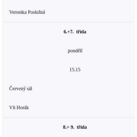
Veronika Poslušná
6.+7. třída
pondělí
15.15
Červený sál
Vít Horák
8.+ 9. třída