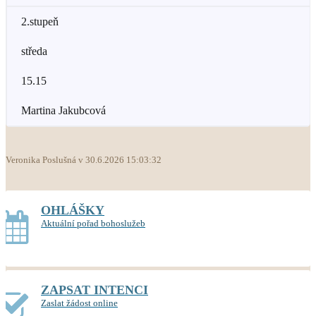
2.stupeň
středa
15.15
Martina Jakubcová
Veronika Poslušná v 30.6.2026 15:03:32
OHLÁŠKY
Aktuální pořad bohoslužeb
ZAPSAT INTENCI
Zaslat žádost online