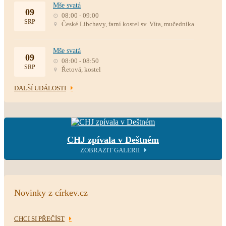
Mše svatá
09
08:00 - 09:00
SRP
České Libchavy, farní kostel sv. Víta, mučedníka
Mše svatá
09
08:00 - 08:50
SRP
Řetová, kostel
DALŠÍ UDÁLOSTI
CHJ zpívala v Deštném
ZOBRAZIT GALERII
Novinky z církev.cz
CHCI SI PŘEČÍST