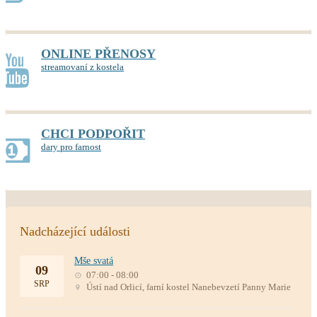
ONLINE PŘENOSY
streamovaní z kostela
CHCI PODPOŘIT
dary pro farnost
Nadcházející události
Mše svatá
09
07:00 - 08:00
SRP
Ústí nad Orlicí, farní kostel Nanebevzetí Panny Marie