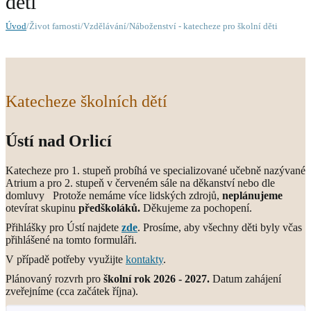
děti
Úvod
/Život farnosti/Vzdělávání/Náboženství - katecheze pro školní děti
Katecheze školních dětí
Ústí nad Orlicí
Katecheze pro 1. stupeň probíhá ve specializované učebně nazývané
Atrium a pro 2. stupeň v červeném sále na děkanství nebo dle
domluvy Protože nemáme více lidských zdrojů,
neplánujeme
otevírat skupinu
předškoláků.
Děkujeme za pochopení.
Přihlášky pro Ústí najdete
zde
. Prosíme, aby všechny děti byly včas
přihlášené na tomto formuláři.
V případě potřeby využijte
kontakty
.
Plánovaný rozvrh pro
školní rok 2026 - 2027.
Datum zahájení
zveřejníme (cca začátek října).