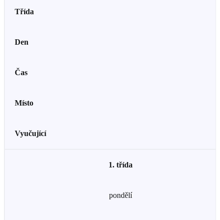
Třída
Den
Čas
Místo
Vyučující
1. třída
pondělí