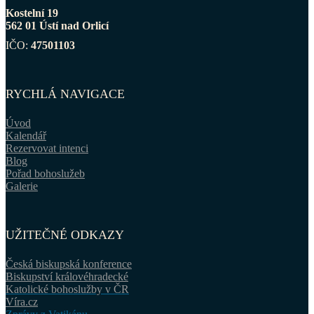
Kostelní 19
562 01 Ústí nad Orlicí
IČO:
47501103
RYCHLÁ NAVIGACE
Úvod
Kalendář
Rezervovat intenci
Blog
Pořad bohoslužeb
Galerie
UŽITEČNÉ ODKAZY
Česká biskupská konference
Biskupství královéhradecké
Katolické bohoslužby v ČR
Víra.cz