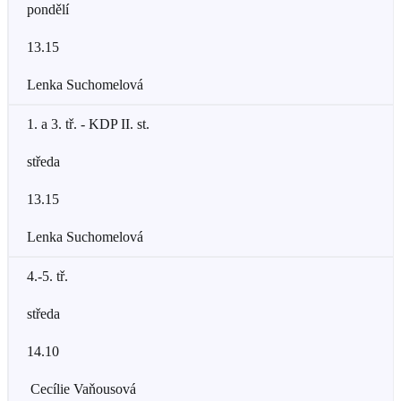
pondělí
13.15
Lenka Suchomelová
1. a 3. tř. - KDP II. st.
středa
13.15
Lenka Suchomelová
4.-5. tř.
středa
14.10
Cecílie Vaňousová