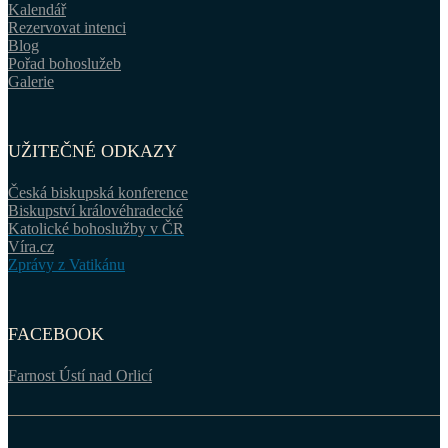
Kalendář
Rezervovat intenci
Blog
Pořad bohoslužeb
Galerie
UŽITEČNÉ ODKAZY
Česká biskupská konference
Biskupství královéhradecké
Katolické bohoslužby v ČR
Víra.cz
Zprávy z Vatikánu
FACEBOOK
Farnost Ústí nad Orlicí