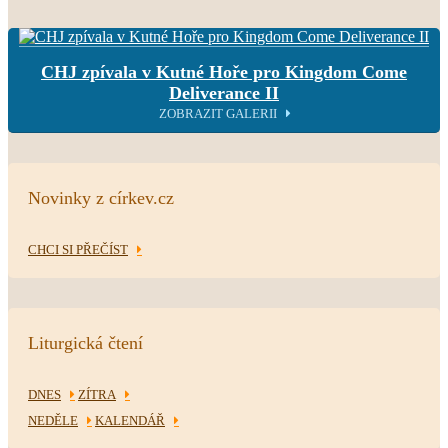
CHJ zpívala v Kutné Hoře pro Kingdom Come
Deliverance II
ZOBRAZIT GALERII
Novinky z církev.cz
CHCI SI PŘEČÍST
Liturgická čtení
DNES
ZÍTRA
NEDĚLE
KALENDÁŘ