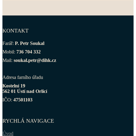
KONTAKT
Farář:
P. Petr Soukal
Mobil:
736 704 332
Mail:
soukal.petr@dihk.cz
Adresa farního úřadu
Kostelní 19
562 01 Ústí nad Orlicí
IČO:
47501103
RYCHLÁ NAVIGACE
Úvod