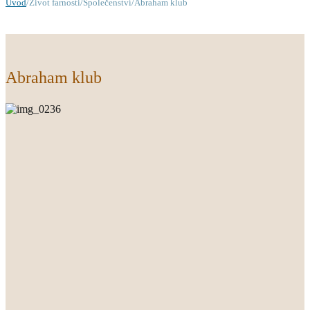
Úvod
/Život farnosti/Společenství/Abraham klub
Abraham klub