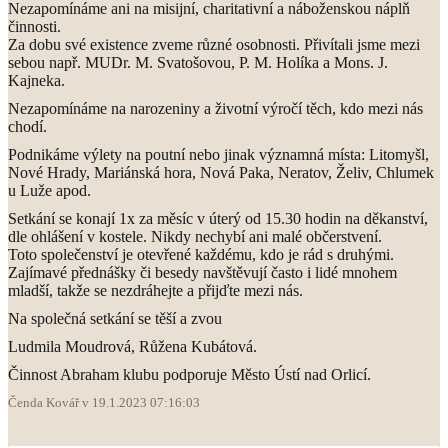
Nezapomínáme ani na misijní, charitativní a náboženskou náplň
činnosti.
Za dobu své existence zveme různé osobnosti. Přivítali jsme mezi
sebou např. MUDr. M. Svatošovou, P. M. Holíka a Mons. J.
Kajneka.
Nezapomínáme na narozeniny a životní výročí těch, kdo mezi nás
chodí.
Podnikáme výlety na poutní nebo jinak významná místa: Litomyšl,
Nové Hrady, Mariánská hora, Nová Paka, Neratov, Želiv, Chlumek
u Luže apod.
Setkání se konají 1x za měsíc v úterý od 15.30 hodin na děkanství,
dle ohlášení v kostele. Nikdy nechybí ani malé občerstvení.
Toto společenství je otevřené každému, kdo je rád s druhými.
Zajímavé přednášky či besedy navštěvují často i lidé mnohem
mladší, takže se nezdráhejte a přijďte mezi nás.
Na společná setkání se těší a zvou
Ludmila Moudrová, Růžena Kubátová.
Činnost Abraham klubu podporuje Město Ústí nad Orlicí.
Čenda Kovář v 19.1.2023 07:16:03