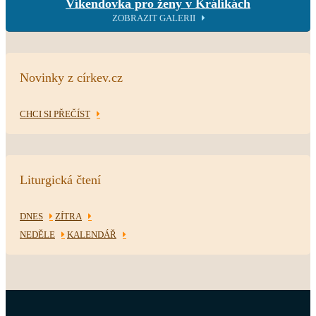
Víkendovka pro ženy v Králíkách
ZOBRAZIT GALERII
Novinky z církev.cz
CHCI SI PŘEČÍST
Liturgická čtení
DNES
ZÍTRA
NEDĚLE
KALENDÁŘ