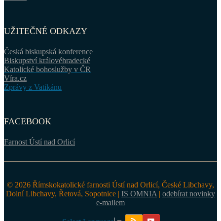
UŽITEČNÉ ODKAZY
Česká biskupská konference
Biskupství královéhradecké
Katolické bohoslužby v ČR
Víra.cz
Zprávy z Vatikánu
FACEBOOK
Farnost Ústí nad Orlicí
© 2026 Římskokatolické farnosti Ústí nad Orlicí, České Libchavy,
Dolní Libchavy, Řetová, Sopotnice |
IS OMNIA
|
odebírat novinky
e-mailem