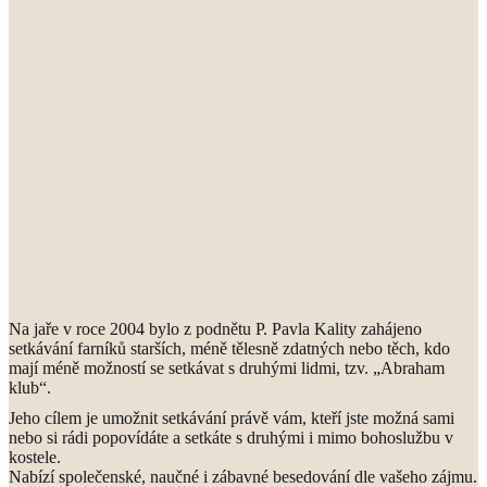
Na jaře v roce 2004 bylo z podnětu P. Pavla Kality zahájeno
setkávání farníků starších, méně tělesně zdatných nebo těch, kdo
mají méně možností se setkávat s druhými lidmi, tzv. „Abraham
klub“.
Jeho cílem je umožnit setkávání právě vám, kteří jste možná sami
nebo si rádi popovídáte a setkáte s druhými i mimo bohoslužbu v
kostele.
Nabízí společenské, naučné i zábavné besedování dle vašeho zájmu.