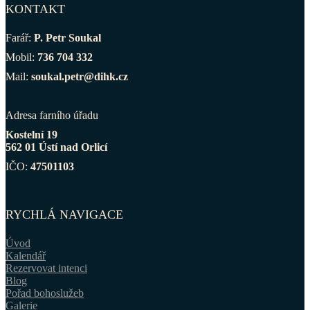
KONTAKT
Farář:
P. Petr Soukal
Mobil:
736 704 332
Mail:
soukal.petr@dihk.cz
Adresa farního úřadu
Kostelní 19
562 01 Ústí nad Orlicí
IČO:
47501103
RYCHLÁ NAVIGACE
Úvod
Kalendář
Rezervovat intenci
Blog
Pořad bohoslužeb
Galerie