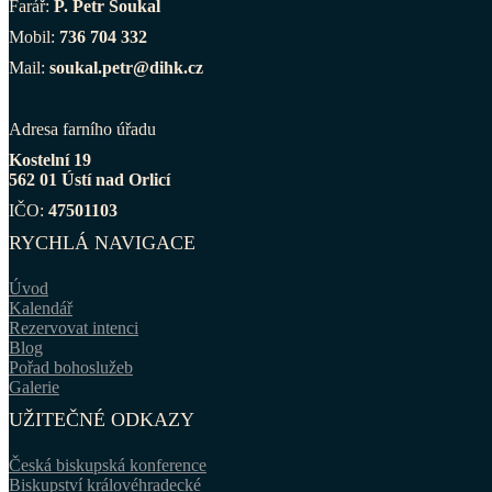
Farář:
P. Petr Soukal
Mobil:
736 704 332
Mail:
soukal.petr@dihk.cz
Adresa farního úřadu
Kostelní 19
562 01 Ústí nad Orlicí
IČO:
47501103
RYCHLÁ NAVIGACE
Úvod
Kalendář
Rezervovat intenci
Blog
Pořad bohoslužeb
Galerie
UŽITEČNÉ ODKAZY
Česká biskupská konference
Biskupství královéhradecké