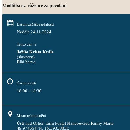
Modlitba sv. růžence za povolání
Datum začátku události
Neděle 24.11.2024
Tento den je:
Ježíše Krista Krále
(slavnost)
Bílá barva                                                                                 
Čas události
18:00 - 18:30
Místo uskutečnění
Ústí nad Orlicí, farní kostel Nanebevzetí Panny Marie
49.9746647N, 16.3933883E