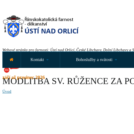
Webové stránky pro farnosti: Ústí nad Orlicí, České Libchavy, Dolní Libchavy a 
Kontakt
Bohoslužby a svátosti
září až prosinec 2026
MODLITBA SV. RŮŽENCE ZA P
Úvod