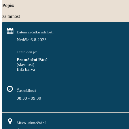
Popis:
za farnost
Datum začátku události
Neděle 6.8.2023
Tento den je:
Proměnění Páně
(slavnost)
Bílá barva                                                                                 
Čas události
08:30 - 09:30
Místo uskutečnění