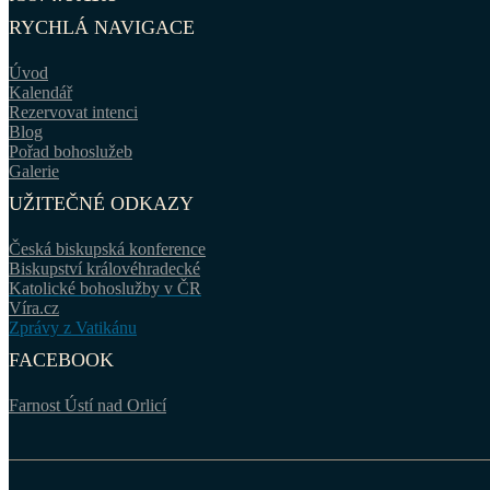
RYCHLÁ NAVIGACE
Úvod
Kalendář
Rezervovat intenci
Blog
Pořad bohoslužeb
Galerie
UŽITEČNÉ ODKAZY
Česká biskupská konference
Biskupství královéhradecké
Katolické bohoslužby v ČR
Víra.cz
Zprávy z Vatikánu
FACEBOOK
Farnost Ústí nad Orlicí