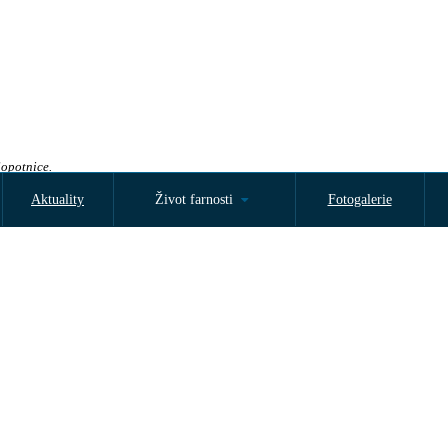
Sopotnice.
Aktuality
Život farnosti
Fotogalerie