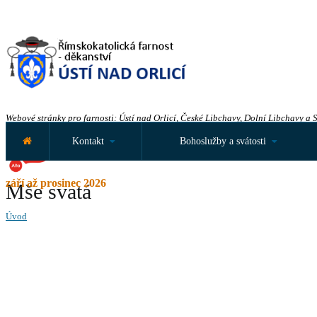
Webové stránky pro farnosti: Ústí nad Orlicí, České Libchavy, Dolní Libchavy a 
Kontakt
Bohoslužby a svátosti
září až prosinec 2026
Mše svatá
Úvod