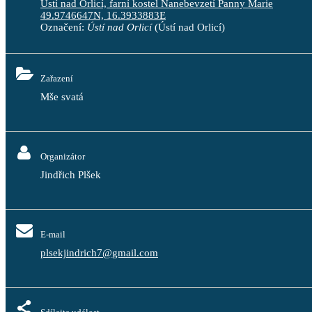
Ústí nad Orlicí, farní kostel Nanebevzetí Panny Marie
49.9746647N, 16.3933883E
Označení:
Ústí nad Orlicí
(Ústí nad Orlicí)
Zařazení
Mše svatá
Organizátor
Jindřich Plšek
E-mail
plsekjindrich7@gmail.com