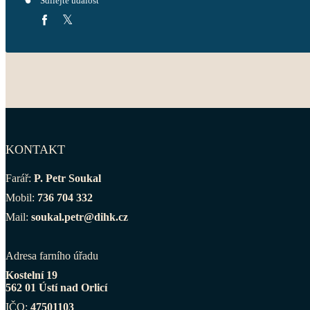
Sdílejte událost
KONTAKT
Farář:
P. Petr Soukal
Mobil:
736 704 332
Mail:
soukal.petr@dihk.cz
Adresa farního úřadu
Kostelní 19
562 01 Ústí nad Orlicí
IČO:
47501103