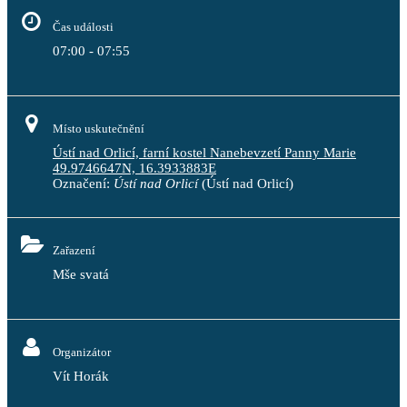
Čas události
07:00 - 07:55
Místo uskutečnění
Ústí nad Orlicí, farní kostel Nanebevzetí Panny Marie
49.9746647N, 16.3933883E
Označení:
Ústí nad Orlicí
(Ústí nad Orlicí)
Zařazení
Mše svatá
Organizátor
Vít Horák