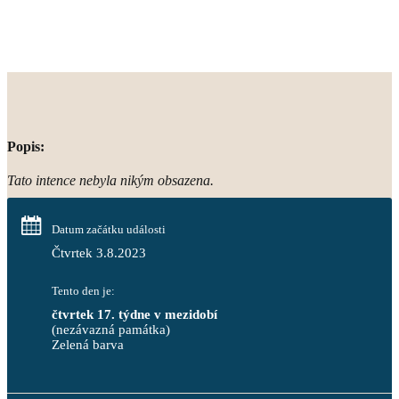
Popis:
Tato intence nebyla nikým obsazena.
Datum začátku události
Čtvrtek 3.8.2023
Tento den je:
čtvrtek 17. týdne v mezidobí
(nezávazná památka)
Zelená barva                                                                        