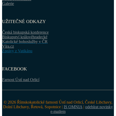
Galerie
UŽITEČNÉ ODKAZY
Česká biskupská konference
Biskupství královéhradecké
Katolické bohoslužby v ČR
Víra.cz
Zprávy z Vatikánu
FACEBOOK
Farnost Ústí nad Orlicí
© 2026 Římskokatolické farnosti Ústí nad Orlicí, České Libchavy,
Dolní Libchavy, Řetová, Sopotnice |
IS OMNIA
|
odebírat novinky
e-mailem