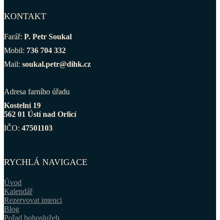
KONTAKT
Farář:
P. Petr Soukal
Mobil:
736 704 332
Mail:
soukal.petr@dihk.cz
Adresa farního úřadu
Kostelní 19
562 01 Ústí nad Orlicí
IČO:
47501103
RYCHLÁ NAVIGACE
Úvod
Kalendář
Rezervovat intenci
Blog
Pořad bohoslužeb