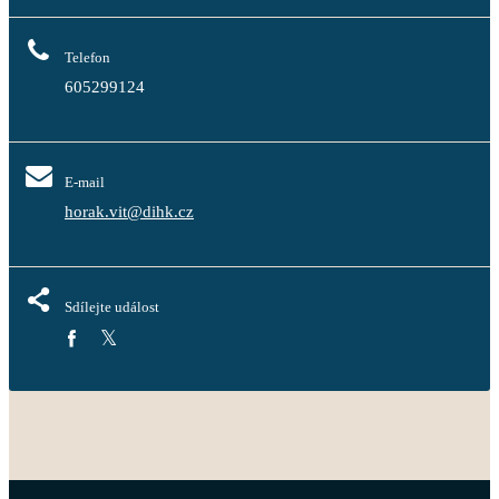
Telefon
605299124
E-mail
horak.vit@dihk.cz
Sdílejte událost