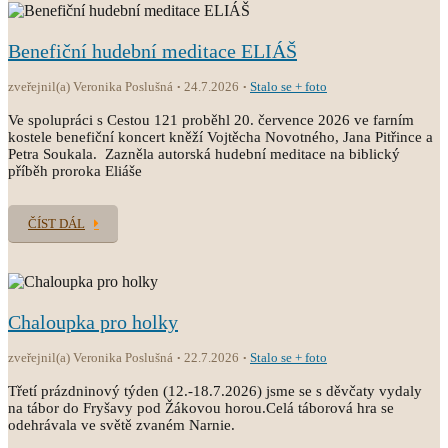
Benefiční hudební meditace ELIÁŠ
zveřejnil(a) Veronika Poslušná
24.7.2026
Stalo se + foto
Ve spolupráci s Cestou 121 proběhl 20. července 2026 ve farním
kostele benefiční koncert kněží Vojtěcha Novotného, Jana Pitřince a
Petra Soukala. Zazněla autorská hudební meditace na biblický
příběh proroka Eliáše
ČÍST DÁL
Chaloupka pro holky
zveřejnil(a) Veronika Poslušná
22.7.2026
Stalo se + foto
Třetí prázdninový týden (12.-18.7.2026) jsme se s děvčaty vydaly
na tábor do Fryšavy pod Žákovou horou.Celá táborová hra se
odehrávala ve světě zvaném Narnie.