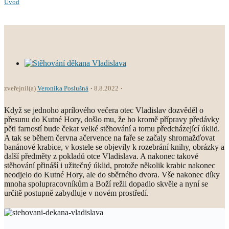
Úvod
zveřejnil(a)
Veronika Poslušná
8.8.2022
Když se jednoho aprílového večera otec Vladislav dozvěděl o
přesunu do Kutné Hory, došlo mu, že ho kromě přípravy předávky
pěti farností bude čekat velké stěhování a tomu předcházející úklid.
A tak se během června ačervence na faře se začaly shromažďovat
banánové krabice, v kostele se objevily k rozebrání knihy, obrázky a
další předměty z pokladů otce Vladislava. A nakonec takové
stěhování přináší i užitečný úklid, protože několik krabic nakonec
neodjelo do Kutné Hory, ale do sběrného dvora. Vše nakonec díky
mnoha spolupracovníkům a Boží režii dopadlo skvěle a nyní se
určitě postupně zabydluje v novém prostředí.