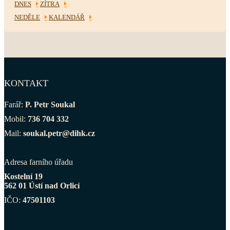
DNES
ZÍTRA
NEDĚLE
KALENDÁŘ
KONTAKT
Farář:
P. Petr Soukal
Mobil:
736 704 332
Mail:
soukal.petr@dihk.cz
Adresa farního úřadu
Kostelní 19
562 01 Ústí nad Orlicí
IČO:
47501103