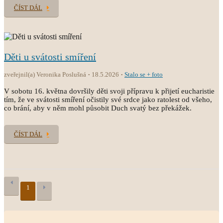
ČÍST DÁL
Děti u svátosti smíření
zveřejnil(a) Veronika Poslušná
18.5.2026
Stalo se + foto
V sobotu 16. května dovršily děti svoji přípravu k přijetí eucharistie
tím, že ve svátosti smíření očistily své srdce jako ratolest od všeho,
co brání, aby v něm mohl působit Duch svatý bez překážek.
ČÍST DÁL
1