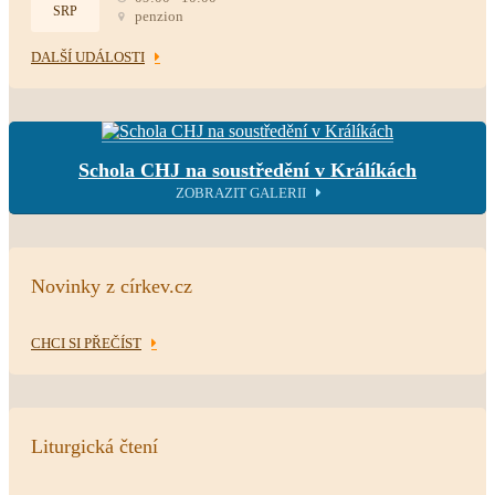
SRP
penzion
DALŠÍ UDÁLOSTI
Schola CHJ na soustředění v Králíkách
ZOBRAZIT GALERII
Novinky z církev.cz
CHCI SI PŘEČÍST
Liturgická čtení