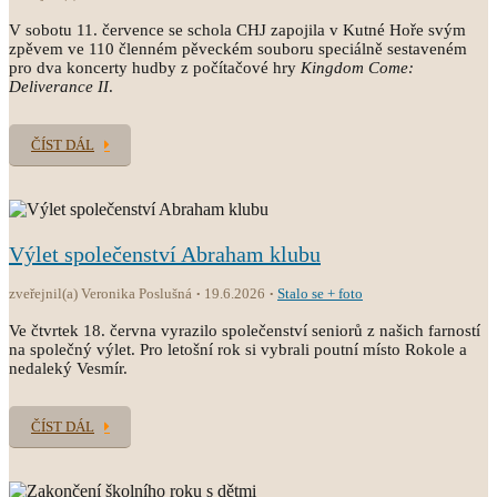
V sobotu 11. července se schola CHJ zapojila v Kutné Hoře svým
zpěvem ve 110 členném pěveckém souboru speciálně sestaveném
pro dva koncerty hudby z počítačové hry
Kingdom Come:
Deliverance II
.
ČÍST DÁL
Výlet společenství Abraham klubu
zveřejnil(a) Veronika Poslušná
19.6.2026
Stalo se + foto
Ve čtvrtek 18. června vyrazilo společenství seniorů z našich farností
na společný výlet. Pro letošní rok si vybrali poutní místo Rokole a
nedaleký Vesmír.
ČÍST DÁL