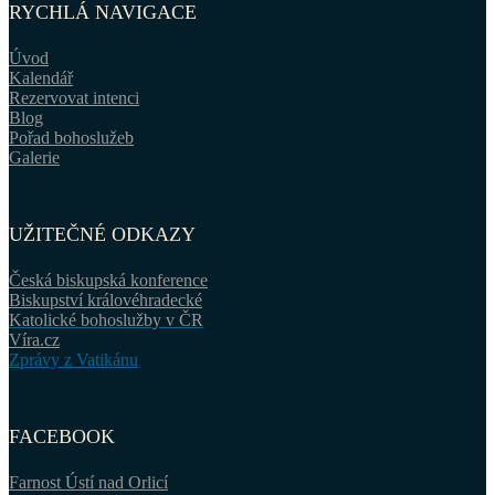
RYCHLÁ NAVIGACE
Úvod
Kalendář
Rezervovat intenci
Blog
Pořad bohoslužeb
Galerie
UŽITEČNÉ ODKAZY
Česká biskupská konference
Biskupství královéhradecké
Katolické bohoslužby v ČR
Víra.cz
Zprávy z Vatikánu
FACEBOOK
Farnost Ústí nad Orlicí