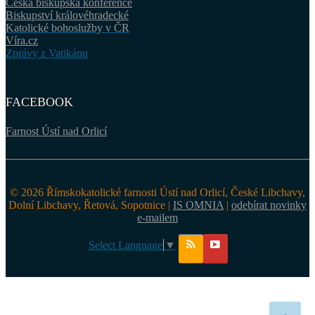
Česká biskupská konference
Biskupství královéhradecké
Katolické bohoslužby v ČR
Víra.cz
Zprávy z Vatikánu
FACEBOOK
Farnost Ústí nad Orlicí
© 2026 Římskokatolické farnosti Ústí nad Orlicí, České Libchavy,
Dolní Libchavy, Řetová, Sopotnice |
IS OMNIA
|
odebírat novinky
e-mailem
Select Language
▼