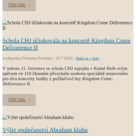
ČÍST DÁL
Schola CHJ účinkovala na koncertě Kingdom Come
Deliverence II
zveřejnil(a) Veronika Poslušná
20.7.2026
Stalo se + foto
V sobotu 11. července se schola CHJ zapojila v Kutné Hoře svým
zpěvem ve 110 členném pěveckém souboru speciálně sestaveném
pro dva koncerty hudby z počítačové hry
Kingdom Come:
Deliverance II
.
ČÍST DÁL
Výlet společenství Abraham klubu