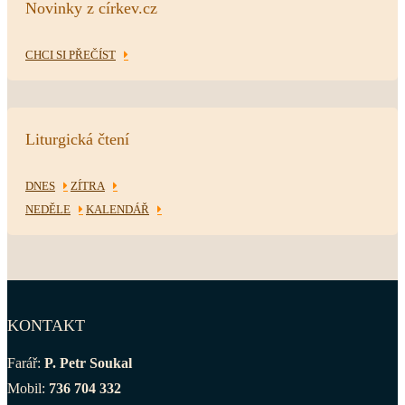
Novinky z církev.cz
CHCI SI PŘEČÍST
Liturgická čtení
DNES
ZÍTRA
NEDĚLE
KALENDÁŘ
KONTAKT
Farář:
P. Petr Soukal
Mobil:
736 704 332