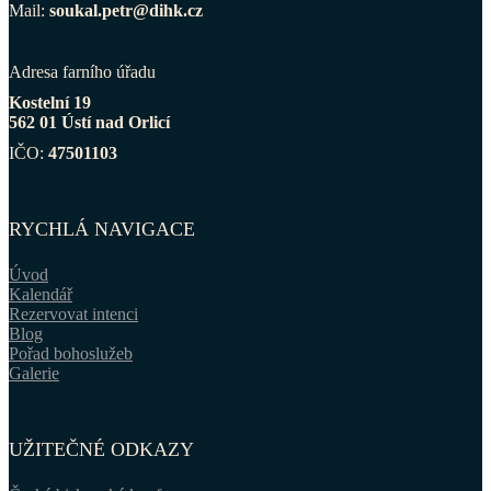
Mail:
soukal.petr@dihk.cz
Adresa farního úřadu
Kostelní 19
562 01 Ústí nad Orlicí
IČO:
47501103
RYCHLÁ NAVIGACE
Úvod
Kalendář
Rezervovat intenci
Blog
Pořad bohoslužeb
Galerie
UŽITEČNÉ ODKAZY