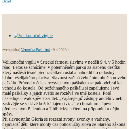
Úvod
zveřejnil(a)
Veronika Poslušná
9.4.2023
Velikonoční vigilii v ústecké farnosti slavíme v neděli 9.4. v 5 hodin
ráno. Letos se scházíme v potemněném parku za slabého deštíku,
který naštěstí těsně před začátkem ustal a nahradil ho radostný
hlahol všelijakého ptactva. Slavnost začíná žehnáním ohně a nového
paškálu. Průvod v čele s rozsvíceným paškálem se pak odebral ke
vchodu do kostela. Od požehnaného paškálu si zapalujeme i své
malé paškálky a jejich světlo se rozlévá ve tmě kostela. Poté
následuje chvalozpěv Exsultet: „Zajásejte již zástupy andělů v nebi,
zaskvějte se v slávě božská tajemství…“ v chorálním nápěvu
předneseným P. Jendou a 7 biblických čtení na připomínku dějin
spásy.
Při slavnostním Gloria se rozezní zvony, zvonky a varhany,
nejmladší děti, které mohly čas bohoslužby slova ze Starého zákona