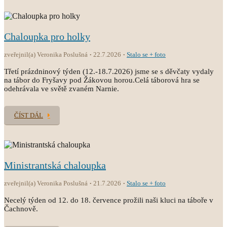
Chaloupka pro holky
zveřejnil(a) Veronika Poslušná
22.7.2026
Stalo se + foto
Třetí prázdninový týden (12.-18.7.2026) jsme se s děvčaty vydaly
na tábor do Fryšavy pod Žákovou horou.Celá táborová hra se
odehrávala ve světě zvaném Narnie.
ČÍST DÁL
Ministrantská chaloupka
zveřejnil(a) Veronika Poslušná
21.7.2026
Stalo se + foto
Necelý týden od 12. do 18. července prožili naši kluci na táboře v
Čachnově.