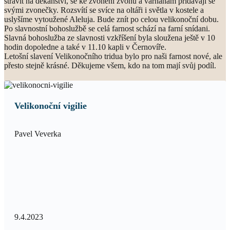
strávit na děkanství, se ke zvonění zvonů a varhanám přidávají se
svými zvonečky. Rozsvítí se svíce na oltáři i světla v kostele a
uslyšíme vytoužené Aleluja. Bude znít po celou velikonoční dobu.
Po slavnostní bohoslužbě se celá farnost schází na farní snídani.
Slavná bohoslužba ze slavnosti vzkříšení byla sloužena ještě v 10
hodin dopoledne a také v 11.10 kapli v Černovíře.
Letošní slavení Velikonočního tridua bylo pro naši farnost nové, ale
přesto stejně krásné. Děkujeme všem, kdo na tom mají svůj podíl.
Velikonoční vigilie
Pavel Veverka
9.4.2023