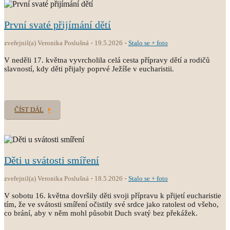
První svaté přijímání dětí
zveřejnil(a) Veronika Poslušná
19.5.2026
Stalo se + foto
V neděli 17. května vyvrcholila celá cesta přípravy dětí a rodičů
slavností, kdy děti přijaly poprvé Ježíše v eucharistii.
ČÍST DÁL
Děti u svátosti smíření
zveřejnil(a) Veronika Poslušná
18.5.2026
Stalo se + foto
V sobotu 16. května dovršily děti svoji přípravu k přijetí eucharistie
tím, že ve svátosti smíření očistily své srdce jako ratolest od všeho,
co brání, aby v něm mohl působit Duch svatý bez překážek.