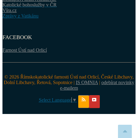
Katolické bohoslužby v ČR
Víra.cz
Zprávy z Vatikánu
FACEBOOK
Farnost Ústí nad Orlicí
© 2026 Římskokatolické farnosti Ústí nad Orlicí, České Libchavy,
Dolní Libchavy, Řetová, Sopotnice |
IS OMNIA
|
odebírat novinky
e-mailem
Select Language
▼