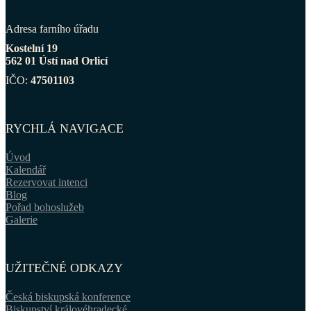
Adresa farního úřadu
Kostelní 19
562 01 Ústí nad Orlicí
IČO:
47501103
RYCHLÁ NAVIGACE
Úvod
Kalendář
Rezervovat intenci
Blog
Pořad bohoslužeb
Galerie
UŽITEČNÉ ODKAZY
Česká biskupská konference
Biskupství královéhradecké