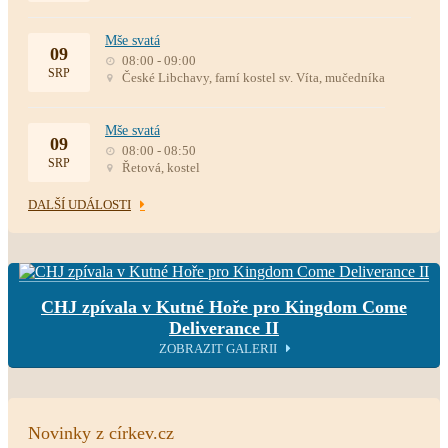
Mše svatá
09
08:00 - 09:00
SRP
České Libchavy, farní kostel sv. Víta, mučedníka
Mše svatá
09
08:00 - 08:50
SRP
Řetová, kostel
DALŠÍ UDÁLOSTI
CHJ zpívala v Kutné Hoře pro Kingdom Come
Deliverance II
ZOBRAZIT GALERII
Novinky z církev.cz