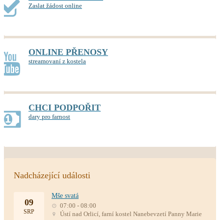
Zaslat žádost online
ONLINE PŘENOSY
streamovaní z kostela
CHCI PODPOŘIT
dary pro farnost
Nadcházející události
Mše svatá
09
07:00 - 08:00
SRP
Ústí nad Orlicí, farní kostel Nanebevzetí Panny Marie