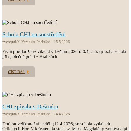
Schola CHJ na soustředění
zveřejnil(a) Veronika Poslušná
15.5.2026
První prodloužený víkend v květnu 2026 (30.4.-3.5.) prožila schola
při společné práci v Králíkách.
ČÍST DÁL
CHJ zpívala v Deštném
zveřejnil(a) Veronika Poslušná
14.4.2026
Druhou velikonoční neděli (12.4.2026) se schola vydala do
Orlických Hor. V krásném kostele sv. Marie Magdalény zazpívala při