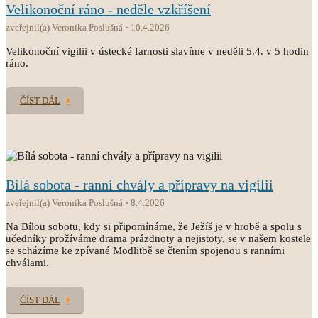
Velikonoční ráno - neděle vzkříšení
zveřejnil(a) Veronika Poslušná
10.4.2026
Velikonoční vigilii v ústecké farnosti slavíme v neděli 5.4. v 5 hodin
ráno.
ČÍST DÁL
Bílá sobota - ranní chvály a přípravy na vigilii
zveřejnil(a) Veronika Poslušná
8.4.2026
Na Bílou sobotu, kdy si připomínáme, že Ježíš je v hrobě a spolu s
učedníky prožíváme drama prázdnoty a nejistoty, se v našem kostele
se scházíme ke zpívané Modlitbě se čtením spojenou s ranními
chválami.
ČÍST DÁL