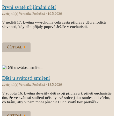
První svaté přijímání dětí
zveřejnil(a) Veronika Poslušná
19.5.2026
V neděli 17. května vyvrcholila celá cesta přípravy dětí a rodičů
slavností, kdy děti přijaly poprvé Ježíše v eucharistii.
ČÍST DÁL
Děti u svátosti smíření
zveřejnil(a) Veronika Poslušná
18.5.2026
V sobotu 16. května dovršily děti svoji přípravu k přijetí eucharistie
tím, že ve svátosti smíření očistily své srdce jako ratolest od všeho,
co brání, aby v něm mohl působit Duch svatý bez překážek.
ČÍST DÁL