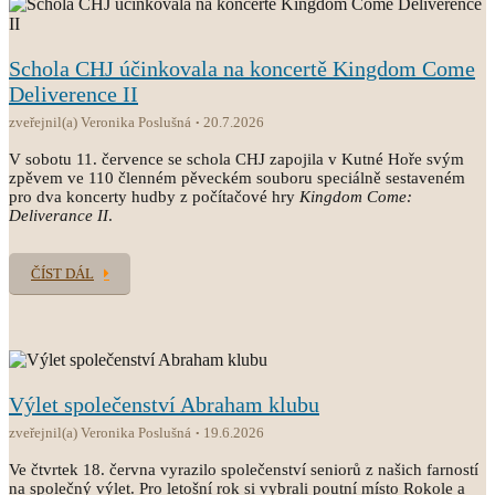
Schola CHJ účinkovala na koncertě Kingdom Come
Deliverence II
zveřejnil(a) Veronika Poslušná
20.7.2026
V sobotu 11. července se schola CHJ zapojila v Kutné Hoře svým
zpěvem ve 110 členném pěveckém souboru speciálně sestaveném
pro dva koncerty hudby z počítačové hry
Kingdom Come:
Deliverance II
.
ČÍST DÁL
Výlet společenství Abraham klubu
zveřejnil(a) Veronika Poslušná
19.6.2026
Ve čtvrtek 18. června vyrazilo společenství seniorů z našich farností
na společný výlet. Pro letošní rok si vybrali poutní místo Rokole a