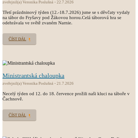
zveřejnil(a) Veronika Poslušná
22.7.2026
Třetí prázdninový týden (12.-18.7.2026) jsme se s děvčaty vydaly
na tábor do Fryšavy pod Žákovou horou.Celá táborová hra se
odehrávala ve světě zvaném Narnie.
ČÍST DÁL
Ministrantská chaloupka
zveřejnil(a) Veronika Poslušná
21.7.2026
Necelý týden od 12. do 18. července prožili naši kluci na táboře v
Čachnově.
ČÍST DÁL