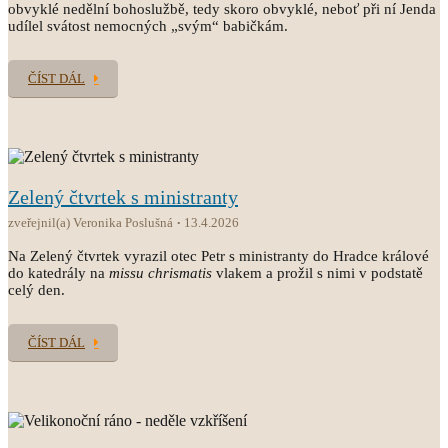
obvyklé nedělní bohoslužbě, tedy skoro obvyklé, neboť při ní Jenda
udílel svátost nemocných „svým“ babičkám.
ČÍST DÁL
Zelený čtvrtek s ministranty
zveřejnil(a) Veronika Poslušná
13.4.2026
Na Zelený čtvrtek vyrazil otec Petr s ministranty do Hradce králové
do katedrály na
missu chrismatis
vlakem a prožil s nimi v podstatě
celý den.
ČÍST DÁL