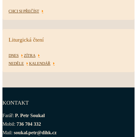
CHCI SI PŘEČÍST
Liturgická čtení
DNES
ZÍTRA
NEDĚLE
KALENDÁŘ
KONTAKT
Farář:
P. Petr Soukal
Mobil:
736 704 332
Mail:
soukal.petr@dihk.cz