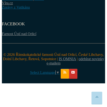
Víra.cz
Zprávy z Vatikánu
FACEBOOK
Farnost Ústí nad Orlicí
© 2026 Římskokatolické farnosti Ústí nad Orlicí, České Libchavy,
Dolní Libchavy, Řetová, Sopotnice |
IS OMNIA
|
odebírat novinky
e-mailem
Select Language
▼