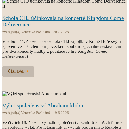
Schola CHJ účinkovala na koncertě Kingdom Come
Deliverence II
zveřejnil(a) Veronika Poslušná
20.7.2026
V sobotu 11. července se schola CHJ zapojila v Kutné Hoře svým
zpěvem ve 110 členném pěveckém souboru speciálně sestaveném
pro dva koncerty hudby z počítačové hry
Kingdom Come:
Deliverance II
.
ČÍST DÁL
Výlet společenství Abraham klubu
zveřejnil(a) Veronika Poslušná
19.6.2026
Ve čtvrtek 18. června vyrazilo společenství seniorů z našich farností
na společný výlet. Pro letošní rok si vybrali poutní místo Rokole a