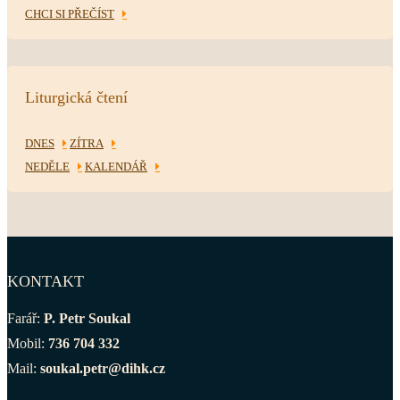
CHCI SI PŘEČÍST
Liturgická čtení
DNES
ZÍTRA
NEDĚLE
KALENDÁŘ
KONTAKT
Farář:
P. Petr Soukal
Mobil:
736 704 332
Mail:
soukal.petr@dihk.cz