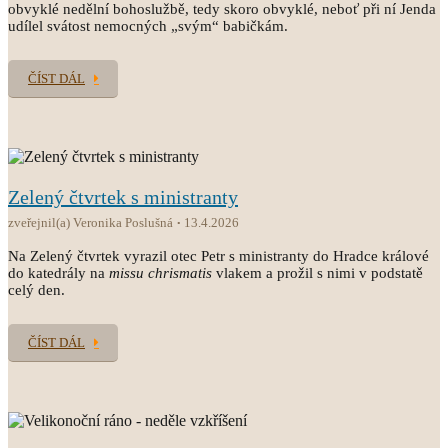
obvyklé nedělní bohoslužbě, tedy skoro obvyklé, neboť při ní Jenda
udílel svátost nemocných „svým“ babičkám.
ČÍST DÁL
Zelený čtvrtek s ministranty
zveřejnil(a) Veronika Poslušná
13.4.2026
Na Zelený čtvrtek vyrazil otec Petr s ministranty do Hradce králové
do katedrály na
missu chrismatis
vlakem a prožil s nimi v podstatě
celý den.
ČÍST DÁL