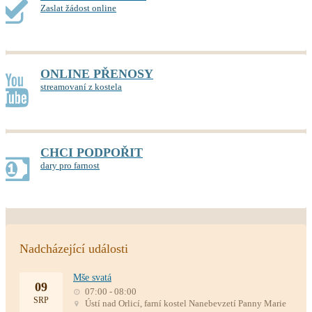
Zaslat žádost online
ONLINE PŘENOSY
streamovaní z kostela
CHCI PODPOŘIT
dary pro farnost
Nadcházející události
Mše svatá
09
07:00 - 08:00
SRP
Ústí nad Orlicí, farní kostel Nanebevzetí Panny Marie