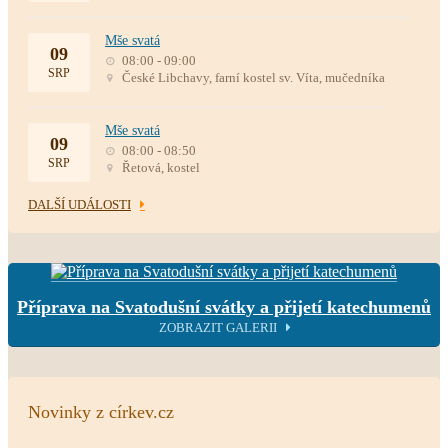
Mše svatá
09
08:00 - 09:00
SRP
České Libchavy, farní kostel sv. Víta, mučedníka
Mše svatá
09
08:00 - 08:50
SRP
Řetová, kostel
DALŠÍ UDÁLOSTI
Příprava na Svatodušní svátky a přijetí katechumenů
ZOBRAZIT GALERII
Novinky z církev.cz