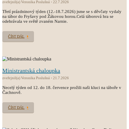
zveřejnil(a) Veronika Poslušná
22.7.2026
Třetí prázdninový týden (12.-18.7.2026) jsme se s děvčaty vydaly
na tábor do Fryšavy pod Žákovou horou.Celá táborová hra se
odehrávala ve světě zvaném Narnie.
ČÍST DÁL
Ministrantská chaloupka
zveřejnil(a) Veronika Poslušná
21.7.2026
Necelý týden od 12. do 18. července prožili naši kluci na táboře v
Čachnově.
ČÍST DÁL