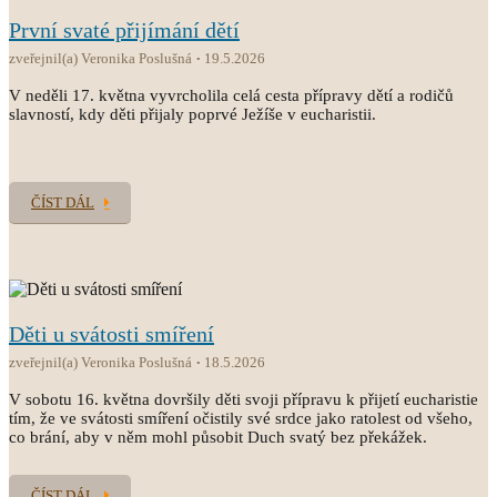
První svaté přijímání dětí
zveřejnil(a) Veronika Poslušná
19.5.2026
V neděli 17. května vyvrcholila celá cesta přípravy dětí a rodičů
slavností, kdy děti přijaly poprvé Ježíše v eucharistii.
ČÍST DÁL
Děti u svátosti smíření
zveřejnil(a) Veronika Poslušná
18.5.2026
V sobotu 16. května dovršily děti svoji přípravu k přijetí eucharistie
tím, že ve svátosti smíření očistily své srdce jako ratolest od všeho,
co brání, aby v něm mohl působit Duch svatý bez překážek.
ČÍST DÁL