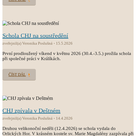
Schola CHJ na soustředění
zveřejnil(a) Veronika Poslušná
15.5.2026
První prodloužený víkend v květnu 2026 (30.4.-3.5.) prožila schola
při společné práci v Králíkách.
ČÍST DÁL
CHJ zpívala v Deštném
zveřejnil(a) Veronika Poslušná
14.4.2026
Druhou velikonoční neděli (12.4.2026) se schola vydala do
Orlických Hor. V krásném kostele sv. Marie Magdalény zazpívala při