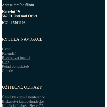
Adresa farního úřadu
Kostelní 19
562 01 Ústí nad Orlicí
IČO:
47501103
RYCHLÁ NAVIGACE
Úvod
Kalendář
Rezervovat intenci
Blog
Pořad bohoslužeb
Galerie
UŽITEČNÉ ODKAZY
Česká biskupská konference
Biskupství královéhradecké
Katolické bohoslužby v ČR