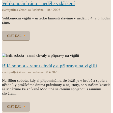
Velikonoční ráno - neděle vzkříšení
zveřejnil(a) Veronika Poslušná
10.4.2026
Velikonoční vigilii v ústecké farnosti slavíme v neděli 5.4. v 5 hodin
ráno.
ČÍST DÁL
Bílá sobota - ranní chvály a přípravy na vigilii
zveřejnil(a) Veronika Poslušná
8.4.2026
Na Bílou sobotu, kdy si připomínáme, že Ježíš je v hrobě a spolu s
učedníky prožíváme drama prázdnoty a nejistoty, se v našem kostele
se scházíme ke zpívané Modlitbě se čtením spojenou s ranními
chválami.
ČÍST DÁL