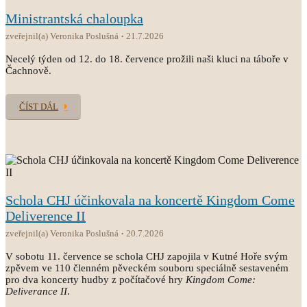
Ministrantská chaloupka
zveřejnil(a) Veronika Poslušná
21.7.2026
Necelý týden od 12. do 18. července prožili naši kluci na táboře v
Čachnově.
ČÍST DÁL
Schola CHJ účinkovala na koncertě Kingdom Come
Deliverence II
zveřejnil(a) Veronika Poslušná
20.7.2026
V sobotu 11. července se schola CHJ zapojila v Kutné Hoře svým
zpěvem ve 110 členném pěveckém souboru speciálně sestaveném
pro dva koncerty hudby z počítačové hry
Kingdom Come:
Deliverance II
.