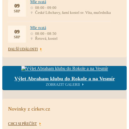
Mše svatá
09
08:00 - 09:00
SRP
České Libchavy, farní kostel sv. Víta, mučedníka
Mše svatá
09
08:00 - 08:50
SRP
Řetová, kostel
DALŠÍ UDÁLOSTI
Výlet Abraham klubu do Rokole a na Vesmír
ZOBRAZIT GALERII
Novinky z církev.cz
CHCI SI PŘEČÍST