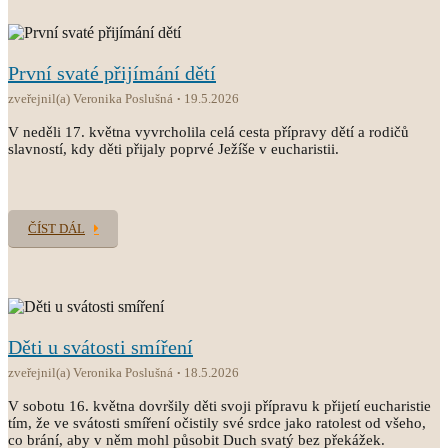
První svaté přijímání dětí
zveřejnil(a) Veronika Poslušná
19.5.2026
V neděli 17. května vyvrcholila celá cesta přípravy dětí a rodičů
slavností, kdy děti přijaly poprvé Ježíše v eucharistii.
ČÍST DÁL
Děti u svátosti smíření
zveřejnil(a) Veronika Poslušná
18.5.2026
V sobotu 16. května dovršily děti svoji přípravu k přijetí eucharistie
tím, že ve svátosti smíření očistily své srdce jako ratolest od všeho,
co brání, aby v něm mohl působit Duch svatý bez překážek.