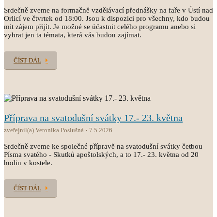
Srdečně zveme na formačně vzdělávací přednášky na faře v Ústí nad
Orlicí ve čtvrtek od 18:00. Jsou k dispozici pro všechny, kdo budou
mít zájem přijít. Je možné se účastnit celého programu anebo si
vybrat jen ta témata, která vás budou zajímat.
ČÍST DÁL
Příprava na svatodušní svátky 17.- 23. května
zveřejnil(a) Veronika Poslušná
7.5.2026
Srdečně zveme ke společné přípravě na svatodušní svátky četbou
Písma svatého - Skutků apoštolských, a to 17.- 23. května od 20
hodin v kostele.
ČÍST DÁL