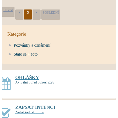
PRVNÍ
5
POSLEDNÍ
Kategorie
Pozvánky a oznámení
Stalo se + foto
OHLÁŠKY
Aktuální pořad bohoslužeb
ZAPSAT INTENCI
Zaslat žádost online