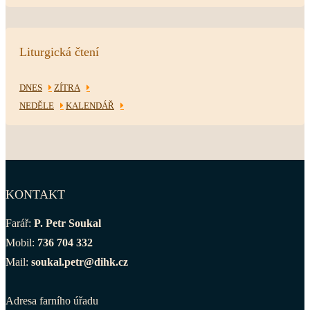
Liturgická čtení
DNES
ZÍTRA
NEDĚLE
KALENDÁŘ
KONTAKT
Farář:
P. Petr Soukal
Mobil:
736 704 332
Mail:
soukal.petr@dihk.cz
Adresa farního úřadu