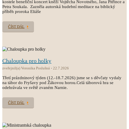
kostele benefiční koncert kněží Vojtěcha Novotného, Jana Pitřince a
Petra Soukala. Zazněla autorská hudební meditace na biblický
příběh proroka Eliáše
ČÍST DÁL
Chaloupka pro holky
zveřejnil(a) Veronika Poslušná
22.7.2026
Třetí prázdninový týden (12.-18.7.2026) jsme se s děvčaty vydaly
na tábor do Fryšavy pod Žákovou horou.Celá táborová hra se
odehrávala ve světě zvaném Narnie.
ČÍST DÁL