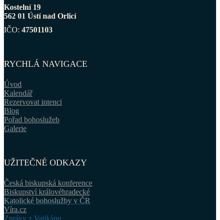
Kostelní 19
562 01 Ústí nad Orlicí
IČO:
47501103
RYCHLÁ NAVIGACE
Úvod
Kalendář
Rezervovat intenci
Blog
Pořad bohoslužeb
Galerie
UŽITEČNÉ ODKAZY
Česká biskupská konference
Biskupství královéhradecké
Katolické bohoslužby v ČR
Víra.cz
Zprávy z Vatikánu